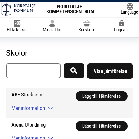
NORRTÄLJE
KOMPETENSCENTRUM
Language
Powered
Hitta kurser
Mina sidor
Kurskorg
Logga in
Skolor
Sök skola
Visa jämförelse
Sök
ABF Stockholm
Lägg till i jämförelse
Mer information
Arena Utbildning
Lägg till i jämförelse
Mer information