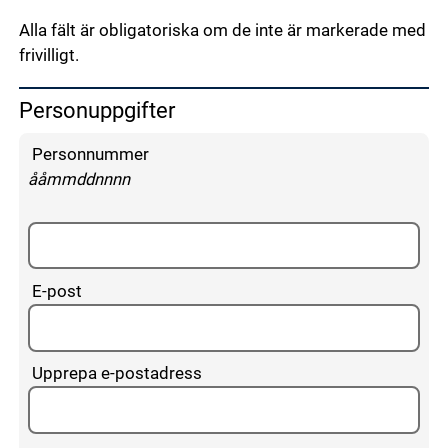
Alla fält är obligatoriska om de inte är markerade med
frivilligt.
Personuppgifter
Fyll i dina personuppgifter
Personnummer
enligt följande mönster:
ååmmddnnnn
E-post
Upprepa e-postadress