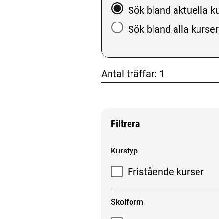
Välj att söka bland aktue
Sök bland aktuella k
Sök bland alla kurser
Antal träffar:
1
don't click me
don't clic
Filtrera
Filtrera sökresultat
Kurstyp
Fristående kurser
Skolform