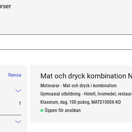
lla kurser eller hela utbudet
urser
k me
Mat och dryck kombination N
Rensa
Motsvarar - Mat och dryck i kombination
Gymnasial utbildning
Hotell, livsmedel, restau
Mindre information
Klassrum, dag
100 poäng
MATD1000X-KD
1
Öppen för ansökan
Mindre information