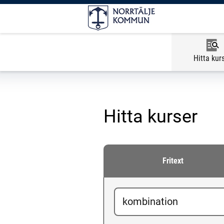
Hitta kur
Hitta kurser
Fritext
Ange sökord