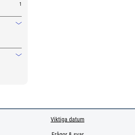
1
Mindre information
Mindre information
Viktiga datum
Frågor & svar