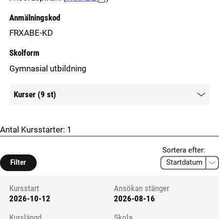
Anmälningskod
FRXABE-KD
Skolform
Gymnasial utbildning
Kurser (9 st)
Mer information
Antal Kursstarter:
1
Sortera efter:
Filter
Kursstart
Ansökan stänger
2026-10-12
2026-08-16
Kursstart 6121209
Kurslängd
Skola