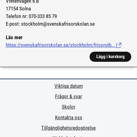
Vretenvägen 6 B
17154 Solna
Telefon nr: 070-333 85 79
E-post: stockholm@svenskafrisorskolan.se
Läs mer
https://svenskafrisorskolan.se/stockholm/frisorutb...
(Länk till 
Lägg i kurskorg
Viktiga datum
Frågor & svar
Skolor
Kontakta oss
Tillgänglighetsredogörelse